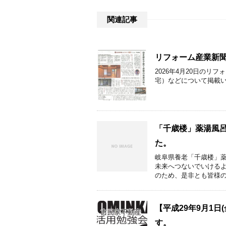
関連記事
リフォーム産業新
2026年4月20日の
宅）などについて掲載
「千歳楼」薬湯風
た。
岐阜県養老「千歳楼」薬
未来へつないでいけるよ
のため、是非とも皆様のご
【平成29年9月1
す。