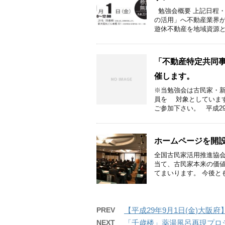
勉強会概要 上記日程・
の活用」へ不動産業界が
遊休不動産を地域資源と .
「不動産特定共同
催します。
※当勉強会は古民家・
員を 対象としていま
ご参加下さい。 平成29 .
ホームページを開
全国古民家活用推進協会
当て、古民家本来の価
てまいります。 今後とも
PREV
【平成29年9月1日(金)大
NEXT
「千歳楼」薬湯風呂再現プロ