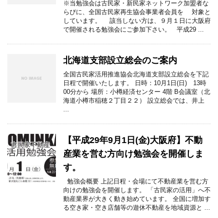
※当勉強会は古民家・新民家ネットワーク加盟者な
らびに、全国古民家再生協会事業者会員を 対象と
しています。 該当しない方は、９月１日に大阪府
で開催される勉強会にご参加下さい。 平成29 ...
北海道支部設立総会のご案内
全国古民家活用推進協会北海道支部設立総会を下記
日程で開催いたします。 日時：10月1日(日) 13時
00分から 場所：小樽経済センター 4階 B会議室（北
海道小樽市稲穂２丁目２２） 設立総会では、井上
...
【平成29年9月1日(金)大阪府】不動
産業を営む方向け勉強会を開催しま
す。
勉強会概要 上記日程・会場にて不動産業を営む方
向けの勉強会を開催します。 「古民家の活用」へ不
動産業界が大きく動き始めています。 全国に増加す
る空き家・空き店舗等の遊休不動産を地域資源と ...